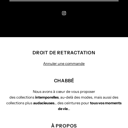
e-
mail
DROIT DE RETRACTATION
Annuler une
commande
CHABBÉ
Nous avons à cœur de vous proposer
des collections
intemporelles
, au-delà des modes, mais aussi des
collections plus
audacieuses
… des ceintures pour
tous vos moments
de vie
…
À PROPOS