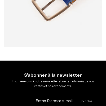
S'abonner à la newsletter
Inscrivez-vous à notre newsletter et restez informés de nos
ventes et nos événements.
Entrer
l'adresse