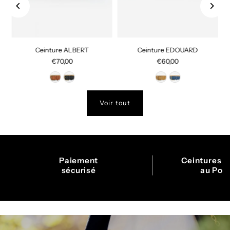
Ceinture ALBERT
Ceinture EDOUARD
€70,00
€60,00
Voir tout
Paiement
Ceintures f
sécurisé
au Por