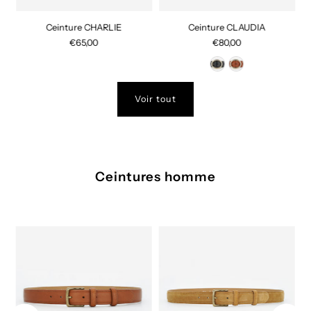
rs
Ceinture CHARLIE
Ceinture CLAUDIA
€65,00
€80,00
Voir tout
Ceintures homme