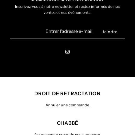
Inscrivez-vous à notre newsletter et restez informés de nos
ventes et nos événements.
Entrer
l'adresse
e-
mail
DROIT DE RETRACTATION
Annuler une
commande
CHABBÉ
Nous avons à cœur de vous proposer